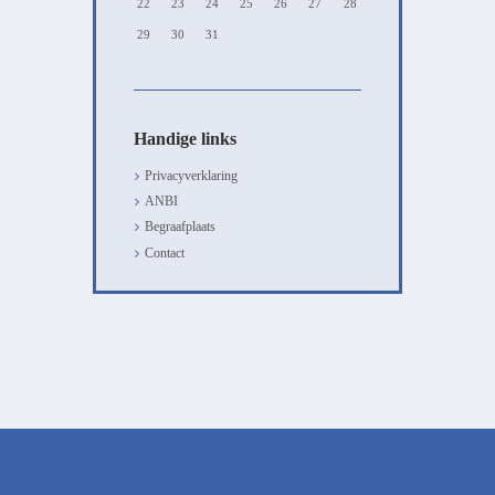
22
23
24
25
26
27
28
29
30
31
Handige links
Privacyverklaring
ANBI
Begraafplaats
Contact