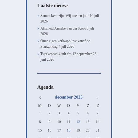
Laatste nieuws
Samen kerk zijn: Wij zoeken jou!
10 juli
2026
Afscheid Anneke van der Kooi
8 juli
2026
Onze eigen kerk-app live vanaf de
Startzondag
4 juli 2026
Tsjerkepaad 4 juli t/m 12 september
26
juni 2026
Agenda
december
2025
M
D
W
D
V
Z
Z
1
2
3
4
5
6
7
8
9
10
11
12
13
14
15
16
17
18
19
20
21