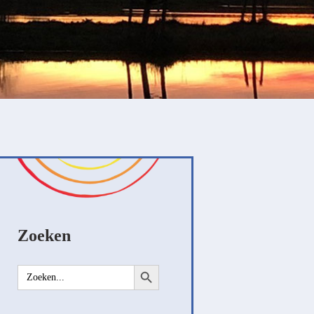
Zoeken
Zoekknop
Zoek
naar: