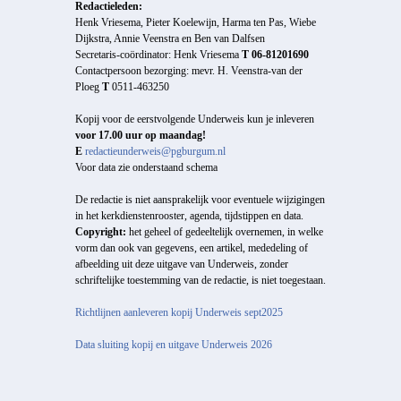
Redactieleden:
Henk Vriesema, Pieter Koelewijn, Harma ten Pas, Wiebe
Dijkstra, Annie Veenstra en Ben van Dalfsen
Secretaris-coördinator: Henk Vriesema
T 06-81201690
Contactpersoon bezorging: mevr. H. Veenstra-van der
Ploeg
T
0511-463250
Kopij voor de eerstvolgende Underweis kun je inleveren
voor 17.00 uur op maandag!
E
redactieunderweis@pgburgum.nl
Voor data zie onderstaand schema
De redactie is niet aansprakelijk voor eventuele wijzigingen
in het kerkdienstenrooster, agenda, tijdstippen en data.
Copyright:
het geheel of gedeeltelijk overnemen, in welke
vorm dan ook van gegevens, een artikel, mededeling of
afbeelding uit deze uitgave van Underweis, zonder
schriftelijke toestemming van de redactie, is niet toegestaan.
Richtlijnen aanleveren kopij Underweis sept2025
Data sluiting kopij en uitgave Underweis 2026