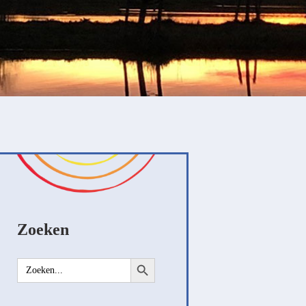
Zoeken
Zoekknop
Zoek
naar: