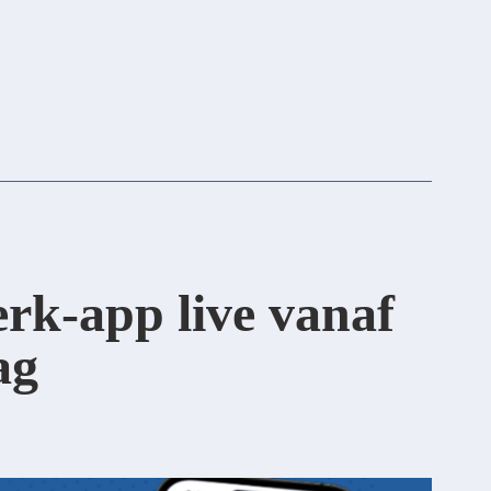
rk-app live vanaf
ag