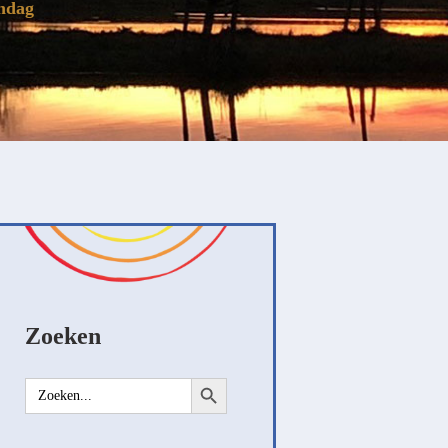
ondag
Zoeken
Zoekknop
Zoek
naar: