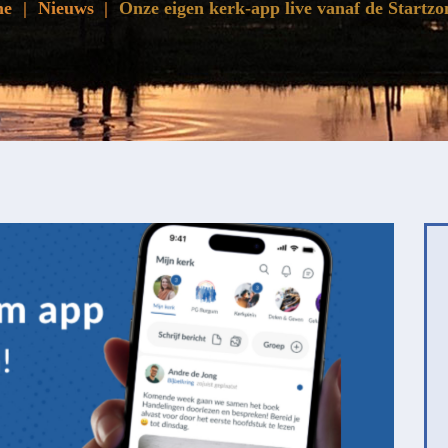
me
Nieuws
Onze eigen kerk-app live vanaf de Startz