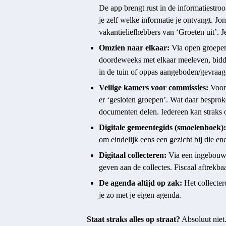
De app brengt rust in de informatiestro
je zelf welke informatie je ontvangt. Jo
vakantieliefhebbers van ‘Groeten uit’. Je
Omzien naar elkaar:
Via open groepen
doordeweeks met elkaar meeleven, bidden
in de tuin of oppas aangeboden/gevraag
Veilige kamers voor commissies:
Voor 
er ‘gesloten groepen’. Wat daar besprok
documenten delen. Iedereen kan straks
Digitale gemeentegids (smoelenboek):
om eindelijk eens een gezicht bij die en
Digitaal collecteren:
Via een ingebouwd
geven aan de collectes. Fiscaal aftrekbaa
De agenda altijd op zak:
Het collectero
je zo met je eigen agenda.
Staat straks alles op straat?
Absoluut niet