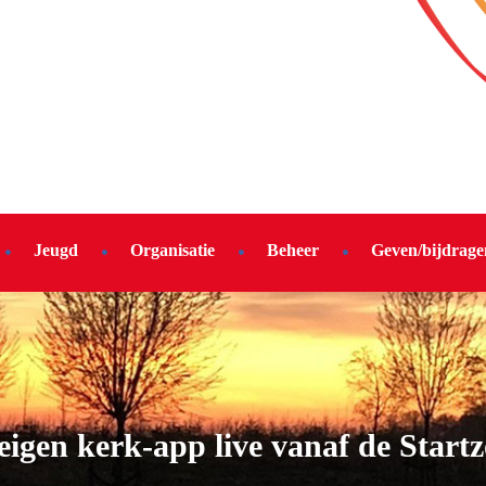
Jeugd
Organisatie
Beheer
Geven/bijdrage
eigen kerk-app live vanaf de Start