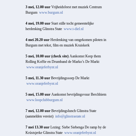
3 mei, 12.00 uur
Vrijheidsfeest met muziek Centrum
Burgum
www.burgum.nl
4 mei, 19.00 uur
Start stille tocht gemeentelijke
herdenking Glinstra State
www.t-diel.nl
4 mei 20.20 uur
Herdenking van omgekomen piloten in
Burgum met tekst, film en muziek Kruiskerk
5 mei, 10.00 uur
(check site)
Aankomst Keep them
Rolling Koffie en Drumband de Marko’s De Markt
www.oranjeferbynt.nl
5 mei, 11.30 uur
Bevrijdingssoep De Markt
www.oranjeferbynt.nl
5 mei, 15.00 uur
Aankomst bevrijdingsvuur Berchhiem
www.loopclubburgum.nl
7 mei, 12.00 uur
Bevrijdingslunch Glinstra State
(aanmelden vereist)
info@glinstrastate.nl
7 mei 13.30 uur
Lezing: Siebe Siebenga De ramp by de
Krústsjerke Glinstra State
www.oranjeferbynt.nl