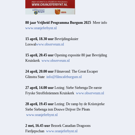
80 jaar Vrijheid Programma Burgum 2025
Meer info
www.oranjeferbynt.nl
15 april, 18.30 uur
Bevrijdingskuier
Loswal
www.observeum.nl
15 april, 20.45 uur
Opening expositie 80 jaar Bevrijding
Kruiskerk
www.observeum.nl
24 april, 20.00 uur
Filmavond: The Great Escaper
Glinstra State
info@filmcafeburgum.nl
27 april, 14.00 uur
Lezing: Siebe Siebenga De earste
Fryske Stroffelstiennen Kruiskerk
www.observeum.nl
28 april, 19.45 uur
Lezing: De ramp by de Krústsjerke
Siebe Siebenga ism Douwe Drijver De Pleats
www.oranjeferbynt.nl
2 mei, 16.45 uur
Bezoek Canadian Dragoons
Fierljepschan
www.oranjeferbynt.nl