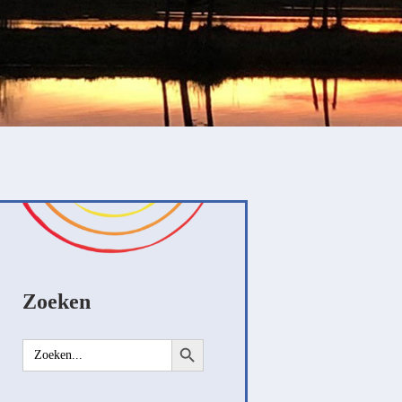
Zoeken
Zoekknop
Zoek
naar: